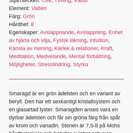
Stjärntecken:
Oxe
,
Tvilling
,
Vädur
Element:
Vatten
Färg:
Grön
Hårdhet:
8
Egenskaper:
Avslappnande
,
Avslappning
,
Enhet
av hjärta och vilja
,
Fysisk läkning
,
Intuition
,
Känsla av mening
,
Kärlek & relationer
,
Kraft
,
Meditation
,
Medvetande
,
Mental förbättring
,
Möjligheter
,
Stresslindring
,
Styrka
Smaragd är en grön ädelsten och en variant av
beryll. Den har ett sexkantigt kristallsystem och
en glasartad lyster. Smaragden anses vara en
dyrbar ädelsten och får sin gröna färg från spår
av krom och vanadin. Stenen är 7,5-8 på Mohs