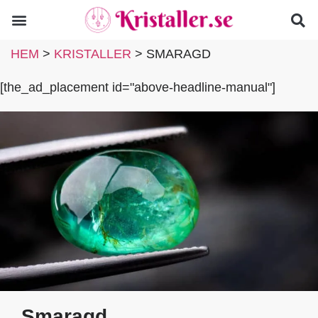
HEM
>
KRISTALLER
>
SMARAGD
[the_ad_placement id="above-headline-manual"]
Smaragd